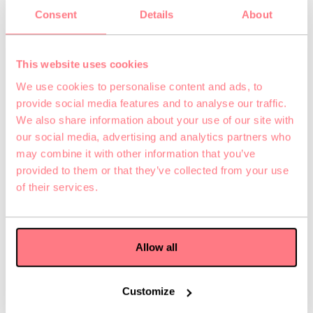
Consent
Details
About
This website uses cookies
We use cookies to personalise content and ads, to
provide social media features and to analyse our traffic.
We also share information about your use of our site with
our social media, advertising and analytics partners who
may combine it with other information that you’ve
provided to them or that they’ve collected from your use
of their services.
Mai 31, 2026
Der 83-Jährige mit zwei kaputten
Hüften – warum Alter keine Ausrede
Allow all
ist
Mehr lesen
Customize