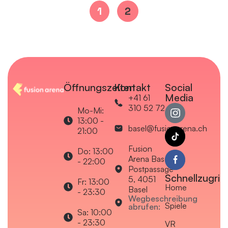
1
2
Öffnungszeiten
Kontakt
Social
Media
+41 61
310 52 72
Mo-Mi:
13:00 -
basel@fusionarena.ch
21:00
Fusion
Do: 13:00
Arena Basel,
- 22:00
Postpassage
Schnellzugriff
5, 4051
Fr: 13:00
Home
Basel
- 23:30
Wegbeschreibung
Spiele
abrufen:
Sa: 10:00
- 23:30
VR