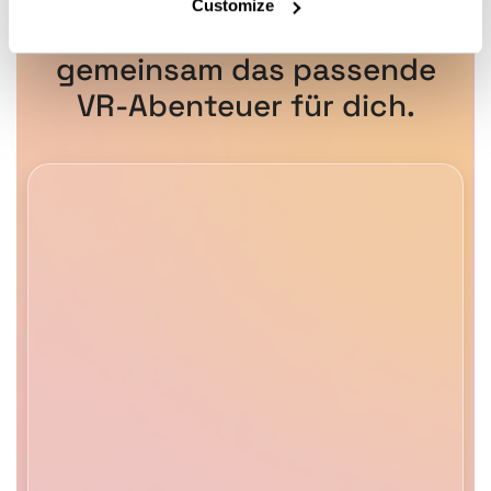
Customize
erreichst du uns. Wir finden
gemeinsam das passende
VR-Abenteuer für dich.