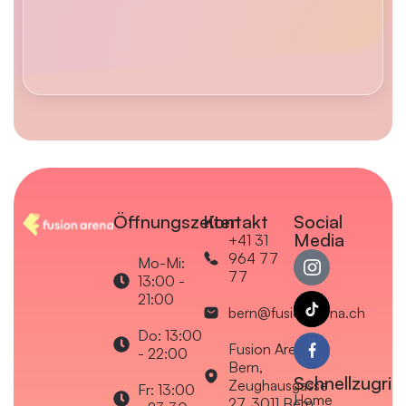
Öffnungszeiten
Kontakt
Social
Media
+41 31
964 77
Mo-Mi:
77
13:00 -
21:00
bern@fusionarena.ch
Do: 13:00
Fusion Arena
- 22:00
Bern,
Schnellzugriff
Zeughausgasse
Fr: 13:00
Home
27, 3011 Bern