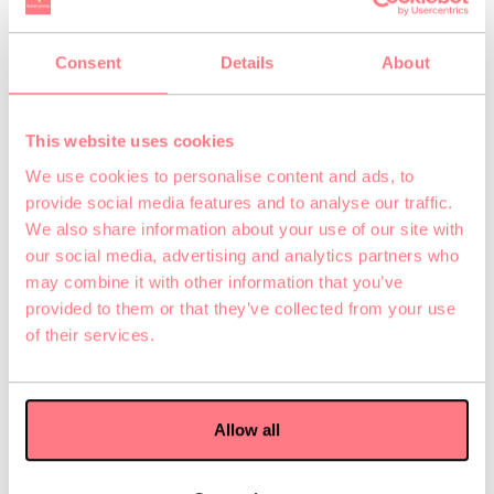
Donnerstag
13:00 - 22:00
Consent
Details
About
Freitag
13:00 - 23:30
Samstag
10:00 - 23:30
This website uses cookies
We use cookies to personalise content and ads, to
Sonntag
11:00 - 20:00
provide social media features and to analyse our traffic.
We also share information about your use of our site with
our social media, advertising and analytics partners who
may combine it with other information that you’ve
provided to them or that they’ve collected from your use
of their services.
Hast du Fragen?
Unser Team hilft dir gerne
Allow all
weiter – per Telefon, E-Mail
oder Kontaktformular