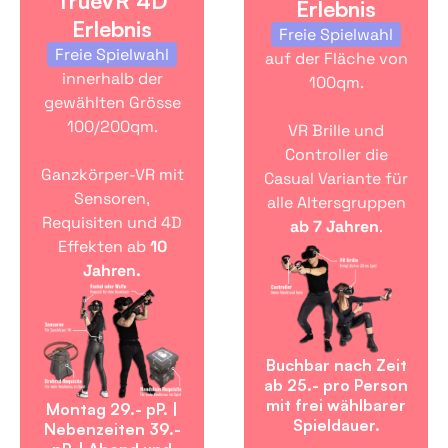
TrueVR 4D
Erlebnis
Erlebnis
Freie Spielwahl
Freie Spielwahl
auf der Fläche von
innerhalb der
100qm.
gewählten Grösse
100/200qm.
VR Brille und
Controller die
Ganzkörper-VR mit
Casual Variante für
Sensoren,
alle Altersgruppen
Requisiten und 4D
ab 7 Jahren
.
Effekten ab
10
Jahren.
Buchbar nach Zeit
ab 25.- pro Person
mit frei wählbarer
Montag 29.- pP. |
Spieldauer.
Nebenzeiten 39.-