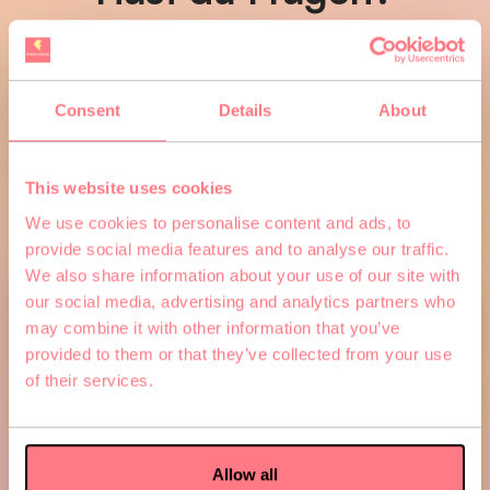
Unser Team hilft dir gerne
weiter – per Telefon, E-Mail oder
Kontaktformular erreichst du
Consent
Details
About
uns. Wir finden gemeinsam das
passende VR-Abenteuer für
This website uses cookies
dich.
We use cookies to personalise content and ads, to
provide social media features and to analyse our traffic.
We also share information about your use of our site with
our social media, advertising and analytics partners who
may combine it with other information that you’ve
provided to them or that they’ve collected from your use
of their services.
Allow all