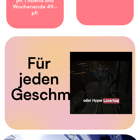
pP. | Abend und
Wochenende 49.-
pP.
Für
jeden
Geschmack