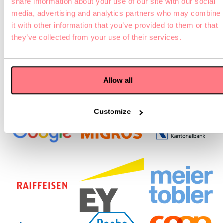
share information about your use of our site with our social
Unsere Kunden
media, advertising and analytics partners who may combine
it with other information that you’ve provided to them or that
Seit 2018 vertrauen zahlreiche Unternehmen auf
they’ve collected from your use of their services.
unsere Virtual Reality Teamevents.
Allow all
Customize