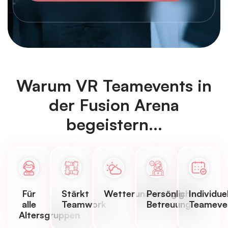
Warum VR Teamevents in
der Fusion Arena
begeistern...
Für
Stärkt
Wetterunabhängig
Persönliche
Individue
alle
Teamwork
Betreuung
Teameve
Altersgruppen