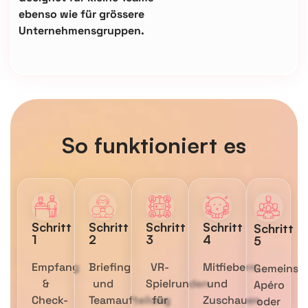
ebenso wie für grössere
Unternehmensgruppen.
So funktioniert es
Schritt
Schritt
Schritt
Schritt
Schritt
1
2
3
4
5
Empfang
Briefing
VR-
Mitfiebern
Gemeinsa
&
und
Spielrunden
und
Apéro
Check-
Teamaufteilung
für
Zuschauen
oder