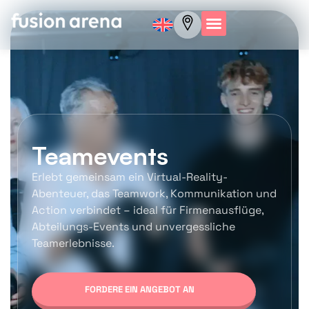
Teamevents
Erlebt gemeinsam ein Virtual-Reality-
Abenteuer, das Teamwork, Kommunikation und
Action verbindet – ideal für Firmenausflüge,
Abteilungs-Events und unvergessliche
Teamerlebnisse.
FORDERE EIN ANGEBOT AN