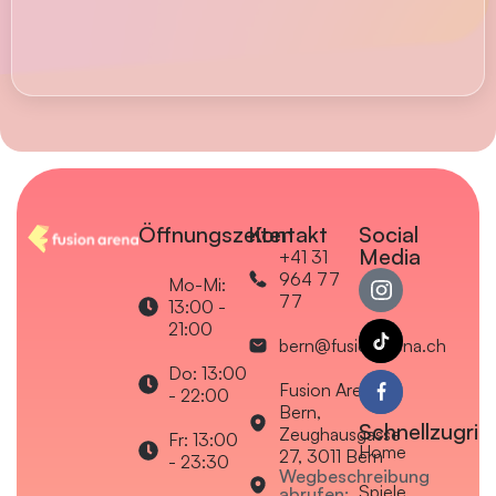
Öffnungszeiten
Kontakt
Social
Media
+41 31
964 77
Mo-Mi:
77
13:00 -
21:00
bern@fusionarena.ch
Do: 13:00
Fusion Arena
- 22:00
Bern,
Schnellzugriff
Zeughausgasse
Fr: 13:00
Home
27, 3011 Bern
- 23:30
Wegbeschreibung
Spiele
abrufen: