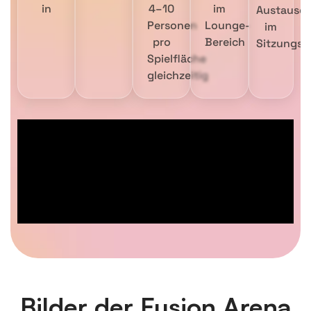
in
4–10
im
Austausc
Personen
Lounge-
im
pro
Bereich
Sitzungs
Spielfläche
gleichzeitig
Bilder der Fusion Arena