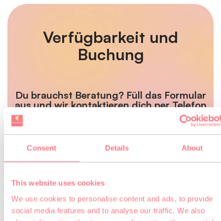
Verfügbarkeit und
Buchung
Du brauchst Beratung? Füll das Formular
aus und wir kontaktieren dich per Telefon
oder E-Mail
Consent
Details
About
KONTAKT TEAM EVENT
This website uses cookies
We use cookies to personalise content and ads, to provide
social media features and to analyse our traffic. We also