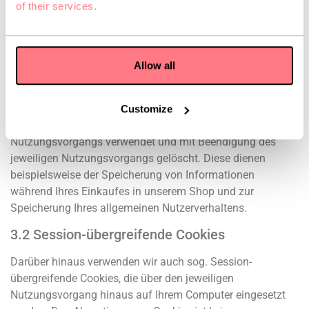
3. Cookies und Targeting
of their services.
Cookies sind Textdateien, die lokal auf der Festplatte Ihres
Computers abgelegt und bei einem späteren Zugriff auf die
Allow all
Webseite an den Webserver zurückgesendet werden.
3.1 Session-Cookies
Customize
Session-Cookies werden nur für die Dauer Ihres
Nutzungsvorgangs verwendet und mit Beendigung des
jeweiligen Nutzungsvorgangs gelöscht. Diese dienen
beispielsweise der Speicherung von Informationen
während Ihres Einkaufes in unserem Shop und zur
Speicherung Ihres allgemeinen Nutzerverhaltens.
3.2 Session-übergreifende Cookies
Darüber hinaus verwenden wir auch sog. Session-
übergreifende Cookies, die über den jeweiligen
Nutzungsvorgang hinaus auf Ihrem Computer eingesetzt