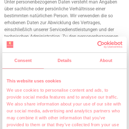
Unter personenbezogenen Daten versteht man Angaben
über sachliche oder persönliche Verhältnisse einer
bestimmten natürlichen Person. Wir verwenden die so
erhobenen Daten zur Abwicklung des Vertrages,
einschließlich unserer Servicedienstleistungen und der
technischen Administration. Zu den personenbezogenen
Daten gehören neben Ihren Adressdaten auch Ihre
Telefonnummer, Ihr Geburtsdatum und die erforderlichen
Daten für die Zahlungsabwicklung.
Consent
Details
About
2.3 Dritte
Dritte erhalten nur dann Zugang zu Ihren persönlichen
This website uses cookies
Daten insofern dies zum Zwecke der Vertragsabwicklung
We use cookies to personalise content and ads, to
oder Abrechnung erforderlich ist oder Sie zuvor eingewilligt
provide social media features and to analyse our traffic.
haben. Ihre Informationen werden zu keiner Zeit an Dritte
We also share information about your use of our site with
verkauft. Daten werden nur weitergegeben zum Zwecke der
our social media, advertising and analytics partners who
Optimierung unserer Webseite und unserer
may combine it with other information that you’ve
Dienstleistungen.
provided to them or that they’ve collected from your use