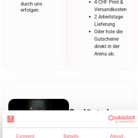
4 CHF Print &
durch uns
Versandkosten
erfolgen.
2 Arbeitstage
Lieferung
Oder hole die
Gutscheine
direkt in der
Arena ab.
So löst du
deinen
Gutschein
Consent
Details
About