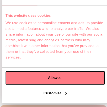
ein
Online
This website uses cookies
Beim Bezahlvorgang
We use cookies to personalise content and ads, to provide
einlösen
social media features and to analyse our traffic. We also
Telefon
share information about your use of our site with our social
Brauchst du Hilfe? Wir
media, advertising and analytics partners who may
unterstützen gerne beim
Buchungsvorgang per
combine it with other information that you’ve provided to
Telefon
them or that they’ve collected from your use of their
services.
E-Mail
Gerne machen wir die
Buchung für dich per E-
Mail. Schick uns deinen
Allow all
Code und das
gewünschte Spiel mit
Datum und Uhrzeit zu.
Customize