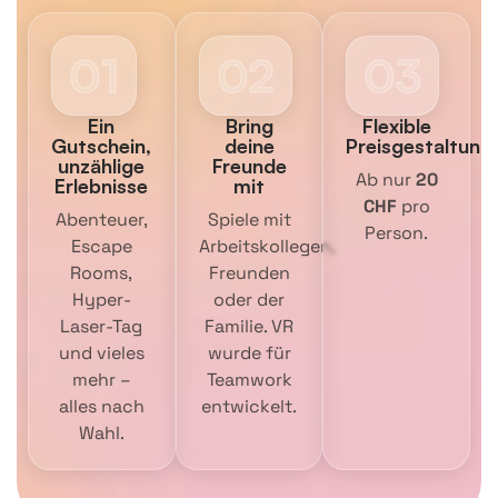
01
02
03
Ein
Bring
Flexible
Gutschein,
deine
Preisgestaltung
unzählige
Freunde
Ab nur
20
Erlebnisse
mit
CHF
pro
Abenteuer,
Spiele mit
Person.
Escape
Arbeitskollegen,
Rooms,
Freunden
Hyper-
oder der
Laser-Tag
Familie. VR
und vieles
wurde für
mehr –
Teamwork
alles nach
entwickelt.
Wahl.