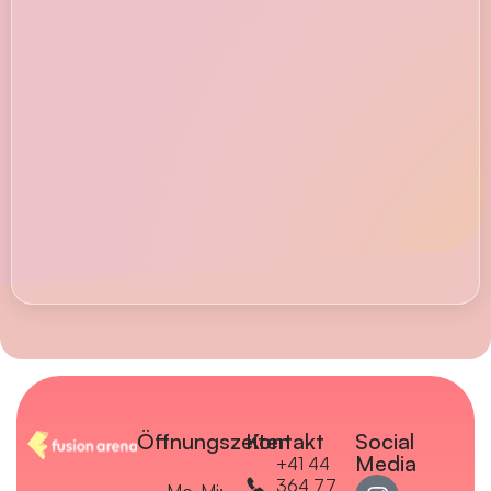
Öffnungszeiten
Kontakt
Social
Media
+41 44
364 77
Mo-Mi: